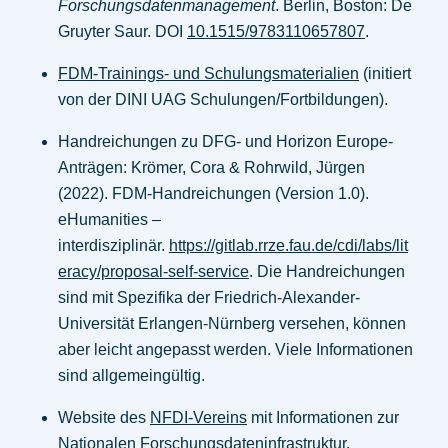
Forschungsdatenmanagement
. Berlin, Boston: De
Gruyter Saur. DOI
10.1515/9783110657807
.
FDM-Trainings- und Schulungsmaterialien
(initiert
von der DINI UAG Schulungen/Fortbildungen).
Handreichungen zu DFG- und Horizon Europe-
Anträgen: Krömer, Cora & Rohrwild, Jürgen
(2022). FDM-Handreichungen (Version 1.0).
eHumanities –
interdisziplinär.
https://gitlab.rrze.fau.de/cdi/labs/lit
eracy/proposal-self-service
. Die Handreichungen
sind mit Spezifika der Friedrich-Alexander-
Universität Erlangen-Nürnberg versehen, können
aber leicht angepasst werden. Viele Informationen
sind allgemeingültig.
Website des
NFDI-Vereins
mit Informationen zur
Nationalen Forschungsdateninfrastruktur.