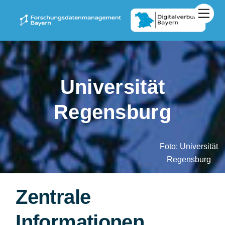
Zum
Men
Inhalt
springen
Universität
Regensburg
Foto: Universität
Regensburg
Zentrale
Informationen