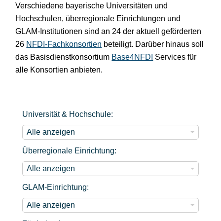
Verschiedene bayerische Universitäten und
Hochschulen, überregionale Einrichtungen und
GLAM-Institutionen sind an 24 der aktuell geförderten
26
NFDI-Fachkonsortien
beteiligt. Darüber hinaus soll
das Basisdienstkonsortium
Base4NFDI
Services für
alle Konsortien anbieten.
Universität & Hochschule:
U
Alle anzeigen
n
Überregionale Einrichtung:
i
Ü
Alle anzeigen
v
b
e
GLAM-Einrichtung:
e
r
G
Alle anzeigen
r
s
L
r
i