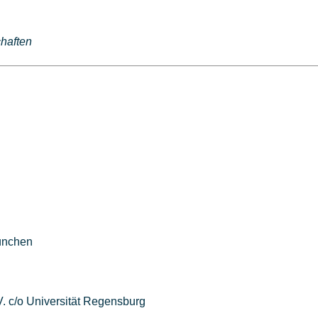
chaften
München
V. c/o Universität Regensburg