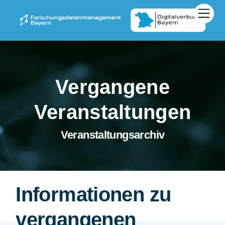
Zum
Men
Inhalt
springen
Vergangene
Veranstaltungen
Veranstaltungsarchiv
Informationen zu
vergangenen