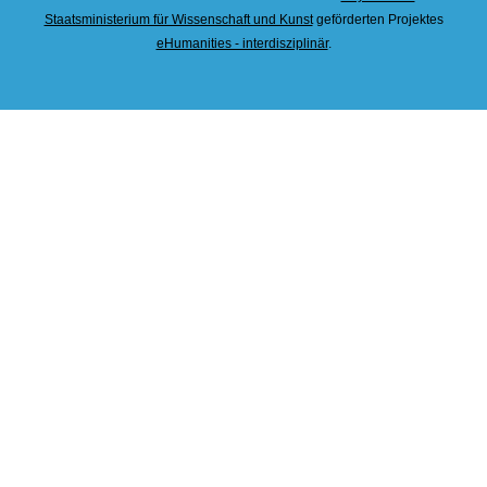
Staatsministerium für Wissenschaft und Kunst
geförderten Projektes
eHumanities - interdisziplinär
.
Zurüc
nach
oben