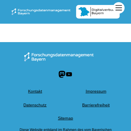
Zum
Men
Inhalt
springen
Mastodon
YouTube
Kontakt
Impressum
Datenschutz
Barrierefreiheit
Sitemap
Diese Website entstand im Rahmen des vom
Bayerischen