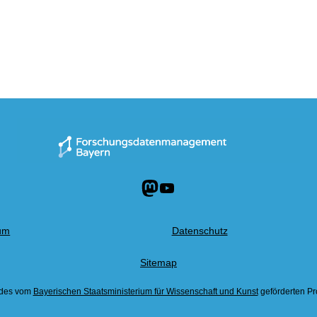
Mastodon
YouTube
um
Datenschutz
Sitemap
 des vom
Bayerischen Staatsministerium für Wissenschaft und Kunst
geförderten Pr